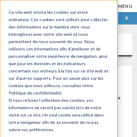
MENU
Ce site web stocke les cookies sur votre
CONNEXION
CONTACT
ordinateur. Ces cookies sont utilisés pour collecter
des informations sur la manière dont vous
interagissez avec notre site web et nous
permettent de nous souvenir de vous. Nous
COMSOL Access
utilisons ces informations afin d'améliorer et de
personnaliser votre expérience de navigation, ainsi
que pour les données et les indicateurs
concernant nos visiteurs à la fois sur ce site web et
sur d'autres supports. Pour en savoir plus sur les
Bienvenue sur COMSOL Access
cookies que nous utilisons, consultez notre
Politique de confidentialité.
COMSOL Access est un service disponible aux
Si vous refusez l'utilisation des cookies, vos
utilisateurs et contacts.
informations ne seront pas suivies lors de votre
visite sur ce site. Un seul cookie sera utilisé dans
Bénéfices:
votre navigateur afin de se souvenir de ne pas
Modifier les informations de contact et de
suivre vos préférences.
licences