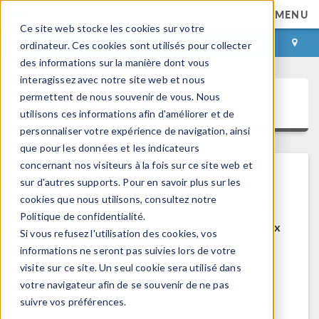
MENU
Ce site web stocke les cookies sur votre
CONNEXION
CONTACT
ordinateur. Ces cookies sont utilisés pour collecter
des informations sur la manière dont vous
interagissez avec notre site web et nous
permettent de nous souvenir de vous. Nous
COMSOL Access
utilisons ces informations afin d'améliorer et de
personnaliser votre expérience de navigation, ainsi
que pour les données et les indicateurs
concernant nos visiteurs à la fois sur ce site web et
sur d'autres supports. Pour en savoir plus sur les
Bienvenue sur COMSOL Access
cookies que nous utilisons, consultez notre
Politique de confidentialité.
COMSOL Access est un service disponible aux
Si vous refusez l'utilisation des cookies, vos
utilisateurs et contacts.
informations ne seront pas suivies lors de votre
visite sur ce site. Un seul cookie sera utilisé dans
Bénéfices:
votre navigateur afin de se souvenir de ne pas
Modifier les informations de contact et de
suivre vos préférences.
licences