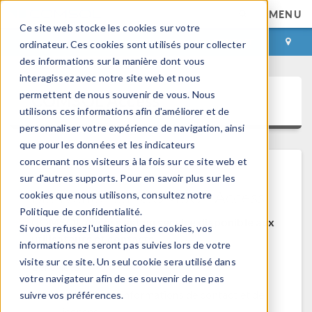
MENU
Ce site web stocke les cookies sur votre
CONNEXION
CONTACT
ordinateur. Ces cookies sont utilisés pour collecter
des informations sur la manière dont vous
interagissez avec notre site web et nous
permettent de nous souvenir de vous. Nous
COMSOL Access
utilisons ces informations afin d'améliorer et de
personnaliser votre expérience de navigation, ainsi
que pour les données et les indicateurs
concernant nos visiteurs à la fois sur ce site web et
sur d'autres supports. Pour en savoir plus sur les
Bienvenue sur COMSOL Access
cookies que nous utilisons, consultez notre
Politique de confidentialité.
COMSOL Access est un service disponible aux
Si vous refusez l'utilisation des cookies, vos
utilisateurs et contacts.
informations ne seront pas suivies lors de votre
visite sur ce site. Un seul cookie sera utilisé dans
Bénéfices:
votre navigateur afin de se souvenir de ne pas
Modifier les informations de contact et de
suivre vos préférences.
licences