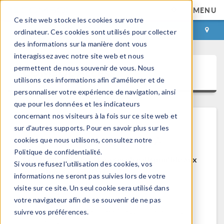
MENU
Ce site web stocke les cookies sur votre
CONNEXION
CONTACT
ordinateur. Ces cookies sont utilisés pour collecter
des informations sur la manière dont vous
interagissez avec notre site web et nous
permettent de nous souvenir de vous. Nous
COMSOL Access
utilisons ces informations afin d'améliorer et de
personnaliser votre expérience de navigation, ainsi
que pour les données et les indicateurs
concernant nos visiteurs à la fois sur ce site web et
sur d'autres supports. Pour en savoir plus sur les
Bienvenue sur COMSOL Access
cookies que nous utilisons, consultez notre
Politique de confidentialité.
COMSOL Access est un service disponible aux
Si vous refusez l'utilisation des cookies, vos
utilisateurs et contacts.
informations ne seront pas suivies lors de votre
visite sur ce site. Un seul cookie sera utilisé dans
Bénéfices:
votre navigateur afin de se souvenir de ne pas
Modifier les informations de contact et de
suivre vos préférences.
licences