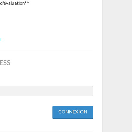
d'évaluation**
t
.
ESS