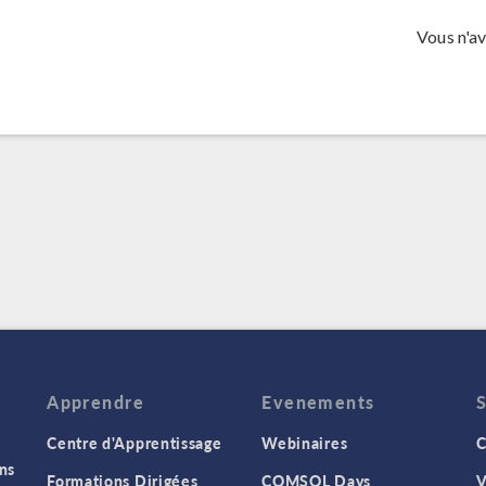
Vous n'a
Apprendre
Evenements
Centre d'Apprentissage
Webinaires
C
ns
Formations Dirigées
COMSOL Days
V