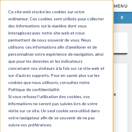
MENU
Ce site web stocke les cookies sur votre
CONNEXION
CONTACT
ordinateur. Ces cookies sont utilisés pour collecter
des informations sur la manière dont vous
interagissez avec notre site web et nous
permettent de nous souvenir de vous. Nous
COMSOL Access
utilisons ces informations afin d'améliorer et de
personnaliser votre expérience de navigation, ainsi
que pour les données et les indicateurs
concernant nos visiteurs à la fois sur ce site web et
sur d'autres supports. Pour en savoir plus sur les
Bienvenue sur COMSOL Access
cookies que nous utilisons, consultez notre
Politique de confidentialité.
COMSOL Access est un service disponible aux
Si vous refusez l'utilisation des cookies, vos
utilisateurs et contacts.
informations ne seront pas suivies lors de votre
visite sur ce site. Un seul cookie sera utilisé dans
Bénéfices:
votre navigateur afin de se souvenir de ne pas
Modifier les informations de contact et de
suivre vos préférences.
licences