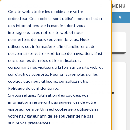
MENU
Ce site web stocke les cookies sur votre
CONNEXION
CONTACT
ordinateur. Ces cookies sont utilisés pour collecter
des informations sur la manière dont vous
interagissez avec notre site web et nous
permettent de nous souvenir de vous. Nous
COMSOL Access
utilisons ces informations afin d'améliorer et de
personnaliser votre expérience de navigation, ainsi
que pour les données et les indicateurs
concernant nos visiteurs à la fois sur ce site web et
sur d'autres supports. Pour en savoir plus sur les
Bienvenue sur COMSOL Access
cookies que nous utilisons, consultez notre
Politique de confidentialité.
COMSOL Access est un service disponible aux
Si vous refusez l'utilisation des cookies, vos
utilisateurs et contacts.
informations ne seront pas suivies lors de votre
visite sur ce site. Un seul cookie sera utilisé dans
Bénéfices:
votre navigateur afin de se souvenir de ne pas
Modifier les informations de contact et de
suivre vos préférences.
licences