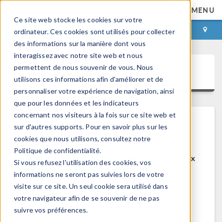
MENU
Ce site web stocke les cookies sur votre
CONNEXION
CONTACT
ordinateur. Ces cookies sont utilisés pour collecter
des informations sur la manière dont vous
interagissez avec notre site web et nous
permettent de nous souvenir de vous. Nous
COMSOL Access
utilisons ces informations afin d'améliorer et de
personnaliser votre expérience de navigation, ainsi
que pour les données et les indicateurs
concernant nos visiteurs à la fois sur ce site web et
sur d'autres supports. Pour en savoir plus sur les
Bienvenue sur COMSOL Access
cookies que nous utilisons, consultez notre
Politique de confidentialité.
COMSOL Access est un service disponible aux
Si vous refusez l'utilisation des cookies, vos
utilisateurs et contacts.
informations ne seront pas suivies lors de votre
visite sur ce site. Un seul cookie sera utilisé dans
Bénéfices:
votre navigateur afin de se souvenir de ne pas
Modifier les informations de contact et de
suivre vos préférences.
licences