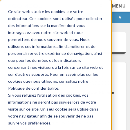
MENU
Ce site web stocke les cookies sur votre
CONNEXION
CONTACT
ordinateur. Ces cookies sont utilisés pour collecter
des informations sur la manière dont vous
interagissez avec notre site web et nous
permettent de nous souvenir de vous. Nous
COMSOL Access
utilisons ces informations afin d'améliorer et de
personnaliser votre expérience de navigation, ainsi
que pour les données et les indicateurs
concernant nos visiteurs à la fois sur ce site web et
sur d'autres supports. Pour en savoir plus sur les
Bienvenue sur COMSOL Access
cookies que nous utilisons, consultez notre
Politique de confidentialité.
COMSOL Access est un service disponible aux
Si vous refusez l'utilisation des cookies, vos
utilisateurs et contacts.
informations ne seront pas suivies lors de votre
visite sur ce site. Un seul cookie sera utilisé dans
Bénéfices:
votre navigateur afin de se souvenir de ne pas
Modifier les informations de contact et de
suivre vos préférences.
licences