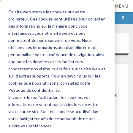
MENU
Ce site web stocke les cookies sur votre
CONNEXION
CONTACT
ordinateur. Ces cookies sont utilisés pour collecter
des informations sur la manière dont vous
interagissez avec notre site web et nous
permettent de nous souvenir de vous. Nous
COMSOL Access
utilisons ces informations afin d'améliorer et de
personnaliser votre expérience de navigation, ainsi
que pour les données et les indicateurs
concernant nos visiteurs à la fois sur ce site web et
sur d'autres supports. Pour en savoir plus sur les
Bienvenue sur COMSOL Access
cookies que nous utilisons, consultez notre
Politique de confidentialité.
COMSOL Access est un service disponible aux
Si vous refusez l'utilisation des cookies, vos
utilisateurs et contacts.
informations ne seront pas suivies lors de votre
visite sur ce site. Un seul cookie sera utilisé dans
Bénéfices:
votre navigateur afin de se souvenir de ne pas
Modifier les informations de contact et de
suivre vos préférences.
licences