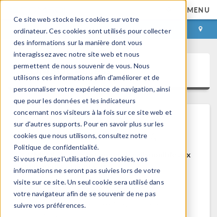
MENU
Ce site web stocke les cookies sur votre
CONNEXION
CONTACT
ordinateur. Ces cookies sont utilisés pour collecter
des informations sur la manière dont vous
interagissez avec notre site web et nous
permettent de nous souvenir de vous. Nous
COMSOL Access
utilisons ces informations afin d'améliorer et de
personnaliser votre expérience de navigation, ainsi
que pour les données et les indicateurs
concernant nos visiteurs à la fois sur ce site web et
sur d'autres supports. Pour en savoir plus sur les
Bienvenue sur COMSOL Access
cookies que nous utilisons, consultez notre
Politique de confidentialité.
COMSOL Access est un service disponible aux
Si vous refusez l'utilisation des cookies, vos
utilisateurs et contacts.
informations ne seront pas suivies lors de votre
visite sur ce site. Un seul cookie sera utilisé dans
Bénéfices:
votre navigateur afin de se souvenir de ne pas
Modifier les informations de contact et de
suivre vos préférences.
licences