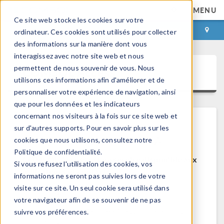
MENU
Ce site web stocke les cookies sur votre
CONNEXION
CONTACT
ordinateur. Ces cookies sont utilisés pour collecter
des informations sur la manière dont vous
interagissez avec notre site web et nous
permettent de nous souvenir de vous. Nous
COMSOL Access
utilisons ces informations afin d'améliorer et de
personnaliser votre expérience de navigation, ainsi
que pour les données et les indicateurs
concernant nos visiteurs à la fois sur ce site web et
sur d'autres supports. Pour en savoir plus sur les
Bienvenue sur COMSOL Access
cookies que nous utilisons, consultez notre
Politique de confidentialité.
COMSOL Access est un service disponible aux
Si vous refusez l'utilisation des cookies, vos
utilisateurs et contacts.
informations ne seront pas suivies lors de votre
visite sur ce site. Un seul cookie sera utilisé dans
Bénéfices:
votre navigateur afin de se souvenir de ne pas
Modifier les informations de contact et de
suivre vos préférences.
licences