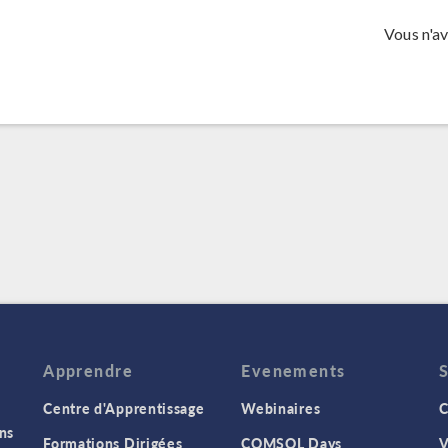
Vous n'a
Apprendre
Evenements
Centre d'Apprentissage
Webinaires
C
ns
Formations Dirigées
COMSOL Days
V