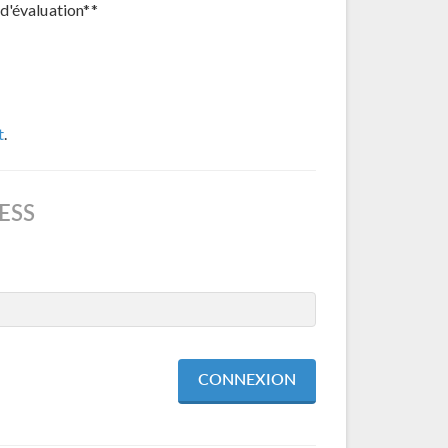
d'évaluation**
t
.
ESS