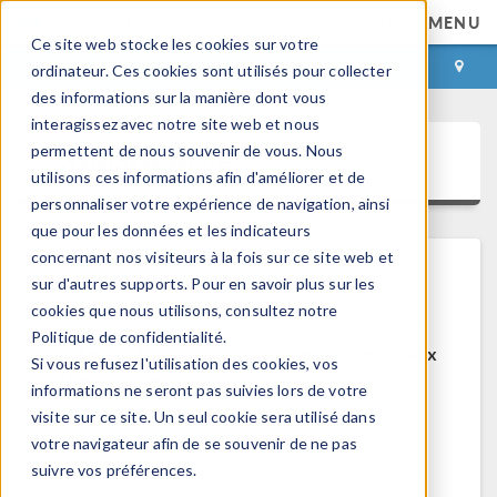
MENU
Ce site web stocke les cookies sur votre
CONNEXION
CONTACT
ordinateur. Ces cookies sont utilisés pour collecter
des informations sur la manière dont vous
interagissez avec notre site web et nous
permettent de nous souvenir de vous. Nous
COMSOL Access
utilisons ces informations afin d'améliorer et de
personnaliser votre expérience de navigation, ainsi
que pour les données et les indicateurs
concernant nos visiteurs à la fois sur ce site web et
sur d'autres supports. Pour en savoir plus sur les
Bienvenue sur COMSOL Access
cookies que nous utilisons, consultez notre
Politique de confidentialité.
COMSOL Access est un service disponible aux
Si vous refusez l'utilisation des cookies, vos
utilisateurs et contacts.
informations ne seront pas suivies lors de votre
visite sur ce site. Un seul cookie sera utilisé dans
Bénéfices:
votre navigateur afin de se souvenir de ne pas
Modifier les informations de contact et de
suivre vos préférences.
licences