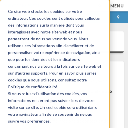
MENU
Ce site web stocke les cookies sur votre
CONNEXION
CONTACT
ordinateur. Ces cookies sont utilisés pour collecter
des informations sur la manière dont vous
interagissez avec notre site web et nous
permettent de nous souvenir de vous. Nous
COMSOL Access
utilisons ces informations afin d'améliorer et de
personnaliser votre expérience de navigation, ainsi
que pour les données et les indicateurs
concernant nos visiteurs à la fois sur ce site web et
sur d'autres supports. Pour en savoir plus sur les
Bienvenue sur COMSOL Access
cookies que nous utilisons, consultez notre
Politique de confidentialité.
COMSOL Access est un service disponible aux
Si vous refusez l'utilisation des cookies, vos
utilisateurs et contacts.
informations ne seront pas suivies lors de votre
visite sur ce site. Un seul cookie sera utilisé dans
Bénéfices:
votre navigateur afin de se souvenir de ne pas
Modifier les informations de contact et de
suivre vos préférences.
licences