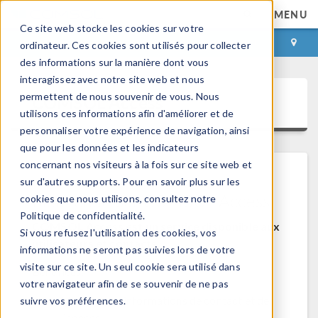
MENU
Ce site web stocke les cookies sur votre
CONNEXION
CONTACT
ordinateur. Ces cookies sont utilisés pour collecter
des informations sur la manière dont vous
interagissez avec notre site web et nous
permettent de nous souvenir de vous. Nous
COMSOL Access
utilisons ces informations afin d'améliorer et de
personnaliser votre expérience de navigation, ainsi
que pour les données et les indicateurs
concernant nos visiteurs à la fois sur ce site web et
sur d'autres supports. Pour en savoir plus sur les
Bienvenue sur COMSOL Access
cookies que nous utilisons, consultez notre
Politique de confidentialité.
COMSOL Access est un service disponible aux
Si vous refusez l'utilisation des cookies, vos
utilisateurs et contacts.
informations ne seront pas suivies lors de votre
visite sur ce site. Un seul cookie sera utilisé dans
Bénéfices:
votre navigateur afin de se souvenir de ne pas
Modifier les informations de contact et de
suivre vos préférences.
licences