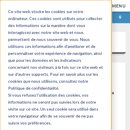
MENU
Ce site web stocke les cookies sur votre
CONNEXION
CONTACT
ordinateur. Ces cookies sont utilisés pour collecter
des informations sur la manière dont vous
interagissez avec notre site web et nous
permettent de nous souvenir de vous. Nous
COMSOL Access
utilisons ces informations afin d'améliorer et de
personnaliser votre expérience de navigation, ainsi
que pour les données et les indicateurs
concernant nos visiteurs à la fois sur ce site web et
sur d'autres supports. Pour en savoir plus sur les
Bienvenue sur COMSOL Access
cookies que nous utilisons, consultez notre
Politique de confidentialité.
COMSOL Access est un service disponible aux
Si vous refusez l'utilisation des cookies, vos
utilisateurs et contacts.
informations ne seront pas suivies lors de votre
visite sur ce site. Un seul cookie sera utilisé dans
Bénéfices:
votre navigateur afin de se souvenir de ne pas
Modifier les informations de contact et de
suivre vos préférences.
licences