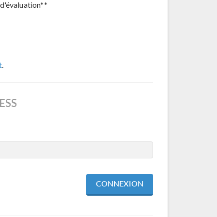
d'évaluation**
t
.
ESS