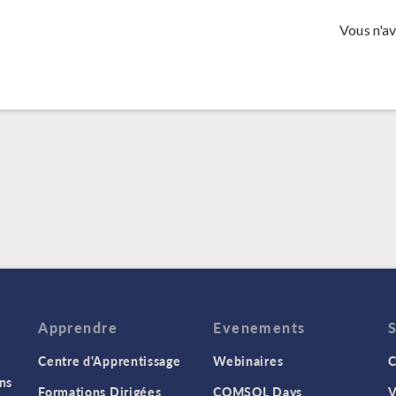
Vous n'a
Apprendre
Evenements
Centre d'Apprentissage
Webinaires
C
ns
Formations Dirigées
COMSOL Days
V