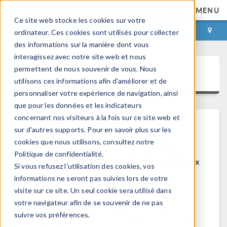
MENU
Ce site web stocke les cookies sur votre
CONNEXION
CONTACT
ordinateur. Ces cookies sont utilisés pour collecter
des informations sur la manière dont vous
interagissez avec notre site web et nous
permettent de nous souvenir de vous. Nous
COMSOL Access
utilisons ces informations afin d'améliorer et de
personnaliser votre expérience de navigation, ainsi
que pour les données et les indicateurs
concernant nos visiteurs à la fois sur ce site web et
sur d'autres supports. Pour en savoir plus sur les
Bienvenue sur COMSOL Access
cookies que nous utilisons, consultez notre
Politique de confidentialité.
COMSOL Access est un service disponible aux
Si vous refusez l'utilisation des cookies, vos
utilisateurs et contacts.
informations ne seront pas suivies lors de votre
visite sur ce site. Un seul cookie sera utilisé dans
Bénéfices:
votre navigateur afin de se souvenir de ne pas
Modifier les informations de contact et de
suivre vos préférences.
licences