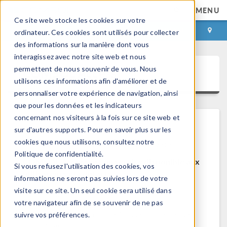
MENU
Ce site web stocke les cookies sur votre
CONNEXION
CONTACT
ordinateur. Ces cookies sont utilisés pour collecter
des informations sur la manière dont vous
interagissez avec notre site web et nous
permettent de nous souvenir de vous. Nous
COMSOL Access
utilisons ces informations afin d'améliorer et de
personnaliser votre expérience de navigation, ainsi
que pour les données et les indicateurs
concernant nos visiteurs à la fois sur ce site web et
sur d'autres supports. Pour en savoir plus sur les
Bienvenue sur COMSOL Access
cookies que nous utilisons, consultez notre
Politique de confidentialité.
COMSOL Access est un service disponible aux
Si vous refusez l'utilisation des cookies, vos
utilisateurs et contacts.
informations ne seront pas suivies lors de votre
visite sur ce site. Un seul cookie sera utilisé dans
Bénéfices:
votre navigateur afin de se souvenir de ne pas
Modifier les informations de contact et de
suivre vos préférences.
licences