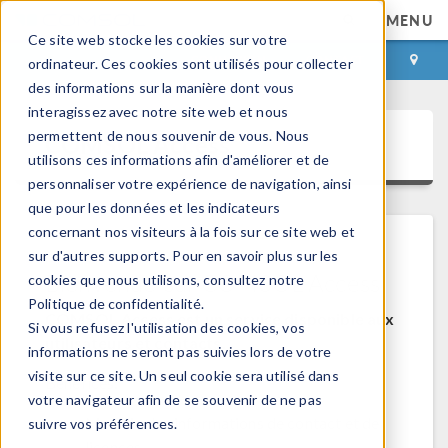
MENU
Ce site web stocke les cookies sur votre
CONNEXION
CONTACT
ordinateur. Ces cookies sont utilisés pour collecter
des informations sur la manière dont vous
interagissez avec notre site web et nous
permettent de nous souvenir de vous. Nous
COMSOL Access
utilisons ces informations afin d'améliorer et de
personnaliser votre expérience de navigation, ainsi
que pour les données et les indicateurs
concernant nos visiteurs à la fois sur ce site web et
sur d'autres supports. Pour en savoir plus sur les
Bienvenue sur COMSOL Access
cookies que nous utilisons, consultez notre
Politique de confidentialité.
COMSOL Access est un service disponible aux
Si vous refusez l'utilisation des cookies, vos
utilisateurs et contacts.
informations ne seront pas suivies lors de votre
visite sur ce site. Un seul cookie sera utilisé dans
Bénéfices:
votre navigateur afin de se souvenir de ne pas
Modifier les informations de contact et de
suivre vos préférences.
licences