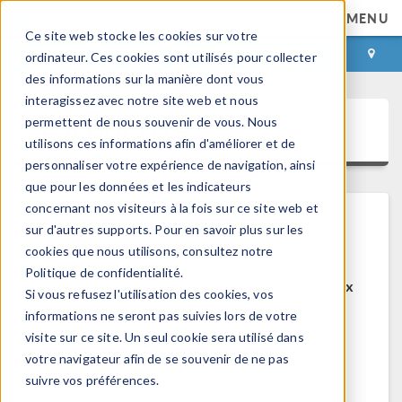
MENU
Ce site web stocke les cookies sur votre
CONNEXION
CONTACT
ordinateur. Ces cookies sont utilisés pour collecter
des informations sur la manière dont vous
interagissez avec notre site web et nous
permettent de nous souvenir de vous. Nous
COMSOL Access
utilisons ces informations afin d'améliorer et de
personnaliser votre expérience de navigation, ainsi
que pour les données et les indicateurs
concernant nos visiteurs à la fois sur ce site web et
sur d'autres supports. Pour en savoir plus sur les
Bienvenue sur COMSOL Access
cookies que nous utilisons, consultez notre
Politique de confidentialité.
COMSOL Access est un service disponible aux
Si vous refusez l'utilisation des cookies, vos
utilisateurs et contacts.
informations ne seront pas suivies lors de votre
visite sur ce site. Un seul cookie sera utilisé dans
Bénéfices:
votre navigateur afin de se souvenir de ne pas
Modifier les informations de contact et de
suivre vos préférences.
licences