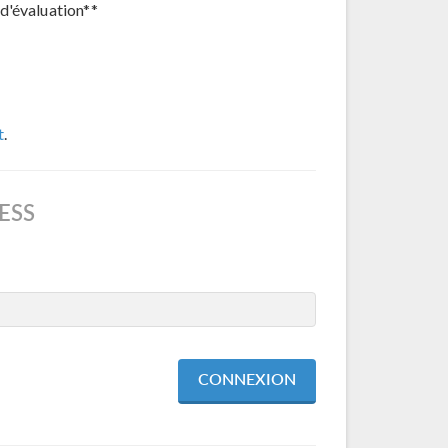
d'évaluation**
t
.
ESS