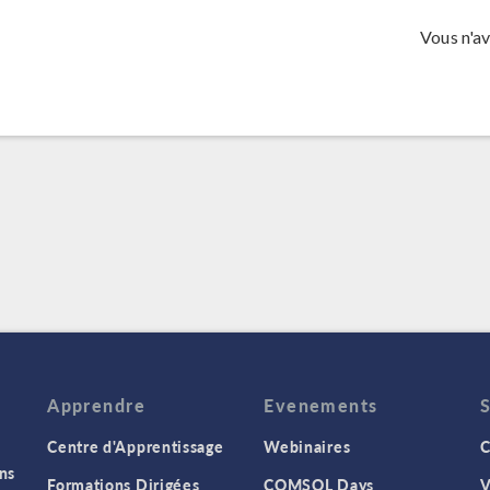
Vous n'a
Apprendre
Evenements
Centre d'Apprentissage
Webinaires
C
ns
Formations Dirigées
COMSOL Days
V