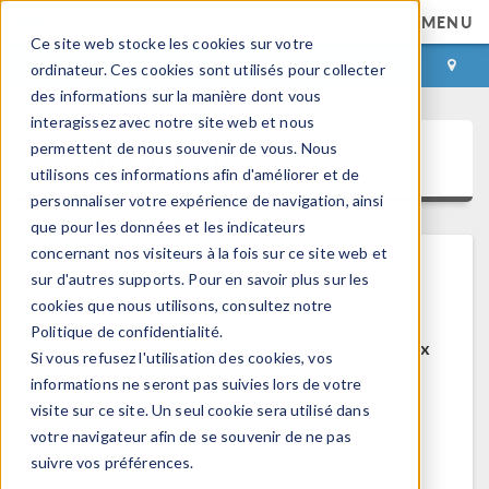
MENU
Ce site web stocke les cookies sur votre
CONNEXION
CONTACT
ordinateur. Ces cookies sont utilisés pour collecter
des informations sur la manière dont vous
interagissez avec notre site web et nous
permettent de nous souvenir de vous. Nous
COMSOL Access
utilisons ces informations afin d'améliorer et de
personnaliser votre expérience de navigation, ainsi
que pour les données et les indicateurs
concernant nos visiteurs à la fois sur ce site web et
sur d'autres supports. Pour en savoir plus sur les
Bienvenue sur COMSOL Access
cookies que nous utilisons, consultez notre
Politique de confidentialité.
COMSOL Access est un service disponible aux
Si vous refusez l'utilisation des cookies, vos
utilisateurs et contacts.
informations ne seront pas suivies lors de votre
visite sur ce site. Un seul cookie sera utilisé dans
Bénéfices:
votre navigateur afin de se souvenir de ne pas
Modifier les informations de contact et de
suivre vos préférences.
licences