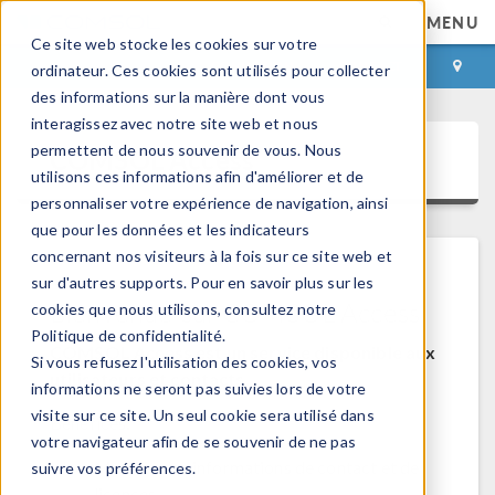
MENU
Ce site web stocke les cookies sur votre
CONNEXION
CONTACT
ordinateur. Ces cookies sont utilisés pour collecter
des informations sur la manière dont vous
interagissez avec notre site web et nous
permettent de nous souvenir de vous. Nous
COMSOL Access
utilisons ces informations afin d'améliorer et de
personnaliser votre expérience de navigation, ainsi
que pour les données et les indicateurs
concernant nos visiteurs à la fois sur ce site web et
sur d'autres supports. Pour en savoir plus sur les
Bienvenue sur COMSOL Access
cookies que nous utilisons, consultez notre
Politique de confidentialité.
COMSOL Access est un service disponible aux
Si vous refusez l'utilisation des cookies, vos
utilisateurs et contacts.
informations ne seront pas suivies lors de votre
visite sur ce site. Un seul cookie sera utilisé dans
Bénéfices:
votre navigateur afin de se souvenir de ne pas
Modifier les informations de contact et de
suivre vos préférences.
licences