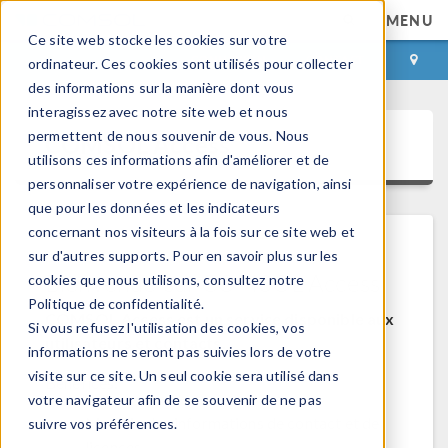
MENU
Ce site web stocke les cookies sur votre
CONNEXION
CONTACT
ordinateur. Ces cookies sont utilisés pour collecter
des informations sur la manière dont vous
interagissez avec notre site web et nous
permettent de nous souvenir de vous. Nous
COMSOL Access
utilisons ces informations afin d'améliorer et de
personnaliser votre expérience de navigation, ainsi
que pour les données et les indicateurs
concernant nos visiteurs à la fois sur ce site web et
sur d'autres supports. Pour en savoir plus sur les
Bienvenue sur COMSOL Access
cookies que nous utilisons, consultez notre
Politique de confidentialité.
COMSOL Access est un service disponible aux
Si vous refusez l'utilisation des cookies, vos
utilisateurs et contacts.
informations ne seront pas suivies lors de votre
visite sur ce site. Un seul cookie sera utilisé dans
Bénéfices:
votre navigateur afin de se souvenir de ne pas
Modifier les informations de contact et de
suivre vos préférences.
licences