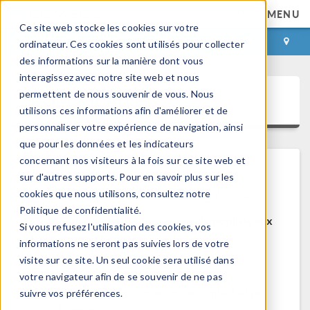
MENU
Ce site web stocke les cookies sur votre
CONNEXION
CONTACT
ordinateur. Ces cookies sont utilisés pour collecter
des informations sur la manière dont vous
interagissez avec notre site web et nous
permettent de nous souvenir de vous. Nous
COMSOL Access
utilisons ces informations afin d'améliorer et de
personnaliser votre expérience de navigation, ainsi
que pour les données et les indicateurs
concernant nos visiteurs à la fois sur ce site web et
sur d'autres supports. Pour en savoir plus sur les
Bienvenue sur COMSOL Access
cookies que nous utilisons, consultez notre
Politique de confidentialité.
COMSOL Access est un service disponible aux
Si vous refusez l'utilisation des cookies, vos
utilisateurs et contacts.
informations ne seront pas suivies lors de votre
visite sur ce site. Un seul cookie sera utilisé dans
Bénéfices:
votre navigateur afin de se souvenir de ne pas
Modifier les informations de contact et de
suivre vos préférences.
licences