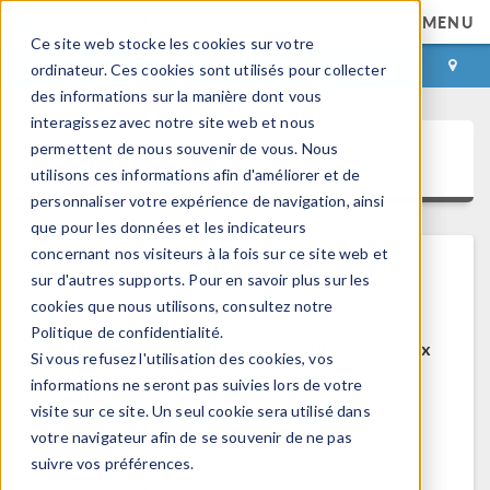
MENU
Ce site web stocke les cookies sur votre
CONNEXION
CONTACT
ordinateur. Ces cookies sont utilisés pour collecter
des informations sur la manière dont vous
interagissez avec notre site web et nous
permettent de nous souvenir de vous. Nous
COMSOL Access
utilisons ces informations afin d'améliorer et de
personnaliser votre expérience de navigation, ainsi
que pour les données et les indicateurs
concernant nos visiteurs à la fois sur ce site web et
sur d'autres supports. Pour en savoir plus sur les
Bienvenue sur COMSOL Access
cookies que nous utilisons, consultez notre
Politique de confidentialité.
COMSOL Access est un service disponible aux
Si vous refusez l'utilisation des cookies, vos
utilisateurs et contacts.
informations ne seront pas suivies lors de votre
visite sur ce site. Un seul cookie sera utilisé dans
Bénéfices:
votre navigateur afin de se souvenir de ne pas
Modifier les informations de contact et de
suivre vos préférences.
licences