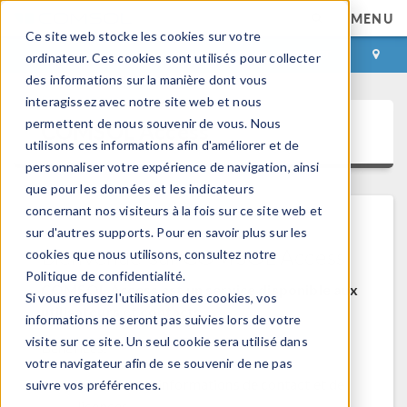
MENU
Ce site web stocke les cookies sur votre
CONNEXION
CONTACT
ordinateur. Ces cookies sont utilisés pour collecter
des informations sur la manière dont vous
interagissez avec notre site web et nous
permettent de nous souvenir de vous. Nous
COMSOL Access
utilisons ces informations afin d'améliorer et de
personnaliser votre expérience de navigation, ainsi
que pour les données et les indicateurs
concernant nos visiteurs à la fois sur ce site web et
sur d'autres supports. Pour en savoir plus sur les
Bienvenue sur COMSOL Access
cookies que nous utilisons, consultez notre
Politique de confidentialité.
COMSOL Access est un service disponible aux
Si vous refusez l'utilisation des cookies, vos
utilisateurs et contacts.
informations ne seront pas suivies lors de votre
visite sur ce site. Un seul cookie sera utilisé dans
Bénéfices:
votre navigateur afin de se souvenir de ne pas
Modifier les informations de contact et de
suivre vos préférences.
licences