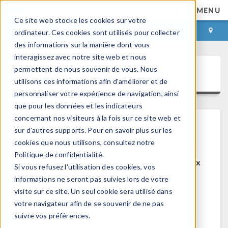
MENU
Ce site web stocke les cookies sur votre
CONNEXION
CONTACT
ordinateur. Ces cookies sont utilisés pour collecter
des informations sur la manière dont vous
interagissez avec notre site web et nous
permettent de nous souvenir de vous. Nous
COMSOL Access
utilisons ces informations afin d'améliorer et de
personnaliser votre expérience de navigation, ainsi
que pour les données et les indicateurs
concernant nos visiteurs à la fois sur ce site web et
sur d'autres supports. Pour en savoir plus sur les
Bienvenue sur COMSOL Access
cookies que nous utilisons, consultez notre
Politique de confidentialité.
COMSOL Access est un service disponible aux
Si vous refusez l'utilisation des cookies, vos
utilisateurs et contacts.
informations ne seront pas suivies lors de votre
visite sur ce site. Un seul cookie sera utilisé dans
Bénéfices:
votre navigateur afin de se souvenir de ne pas
Modifier les informations de contact et de
suivre vos préférences.
licences