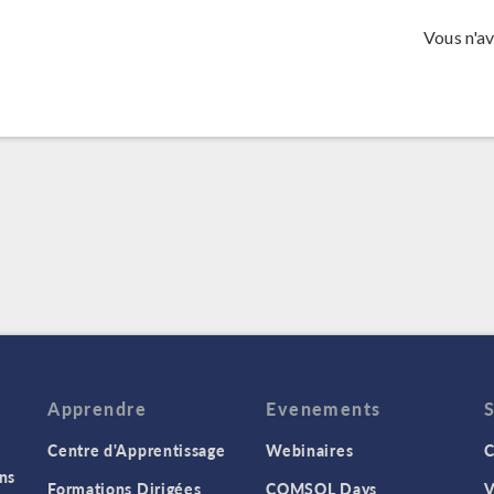
Vous n'a
Apprendre
Evenements
Centre d'Apprentissage
Webinaires
C
ns
Formations Dirigées
COMSOL Days
V