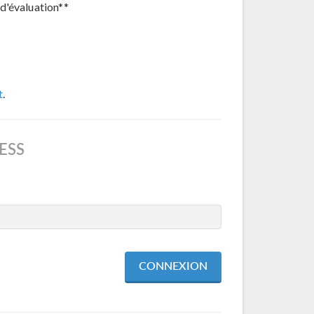
d'évaluation**
t
.
ESS