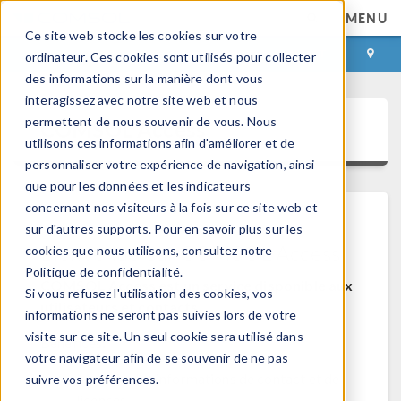
MENU
Ce site web stocke les cookies sur votre
CONNEXION
CONTACT
ordinateur. Ces cookies sont utilisés pour collecter
des informations sur la manière dont vous
interagissez avec notre site web et nous
permettent de nous souvenir de vous. Nous
COMSOL Access
utilisons ces informations afin d'améliorer et de
personnaliser votre expérience de navigation, ainsi
que pour les données et les indicateurs
concernant nos visiteurs à la fois sur ce site web et
sur d'autres supports. Pour en savoir plus sur les
Bienvenue sur COMSOL Access
cookies que nous utilisons, consultez notre
Politique de confidentialité.
COMSOL Access est un service disponible aux
Si vous refusez l'utilisation des cookies, vos
utilisateurs et contacts.
informations ne seront pas suivies lors de votre
visite sur ce site. Un seul cookie sera utilisé dans
Bénéfices:
votre navigateur afin de se souvenir de ne pas
Modifier les informations de contact et de
suivre vos préférences.
licences