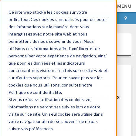
MENU
Ce site web stocke les cookies sur votre
CONNEXION
CONTACT
ordinateur. Ces cookies sont utilisés pour collecter
des informations sur la manière dont vous
interagissez avec notre site web et nous
permettent de nous souvenir de vous. Nous
COMSOL Access
utilisons ces informations afin d'améliorer et de
personnaliser votre expérience de navigation, ainsi
que pour les données et les indicateurs
concernant nos visiteurs à la fois sur ce site web et
sur d'autres supports. Pour en savoir plus sur les
Bienvenue sur COMSOL Access
cookies que nous utilisons, consultez notre
Politique de confidentialité.
COMSOL Access est un service disponible aux
Si vous refusez l'utilisation des cookies, vos
utilisateurs et contacts.
informations ne seront pas suivies lors de votre
visite sur ce site. Un seul cookie sera utilisé dans
Bénéfices:
votre navigateur afin de se souvenir de ne pas
Modifier les informations de contact et de
suivre vos préférences.
licences