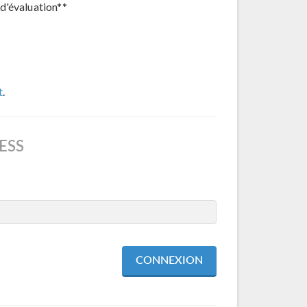
d'évaluation**
t
.
ESS