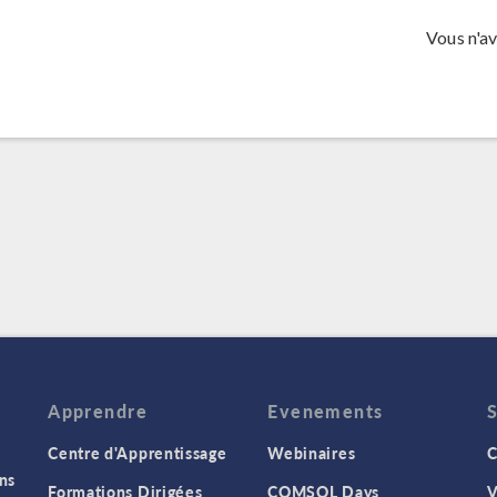
Vous n'a
Apprendre
Evenements
Centre d'Apprentissage
Webinaires
C
ns
Formations Dirigées
COMSOL Days
V