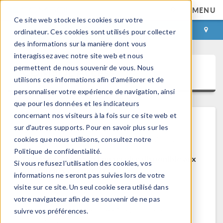
MENU
Ce site web stocke les cookies sur votre
CONNEXION
CONTACT
ordinateur. Ces cookies sont utilisés pour collecter
des informations sur la manière dont vous
interagissez avec notre site web et nous
permettent de nous souvenir de vous. Nous
COMSOL Access
utilisons ces informations afin d'améliorer et de
personnaliser votre expérience de navigation, ainsi
que pour les données et les indicateurs
concernant nos visiteurs à la fois sur ce site web et
sur d'autres supports. Pour en savoir plus sur les
Bienvenue sur COMSOL Access
cookies que nous utilisons, consultez notre
Politique de confidentialité.
COMSOL Access est un service disponible aux
Si vous refusez l'utilisation des cookies, vos
utilisateurs et contacts.
informations ne seront pas suivies lors de votre
visite sur ce site. Un seul cookie sera utilisé dans
Bénéfices:
votre navigateur afin de se souvenir de ne pas
Modifier les informations de contact et de
suivre vos préférences.
licences