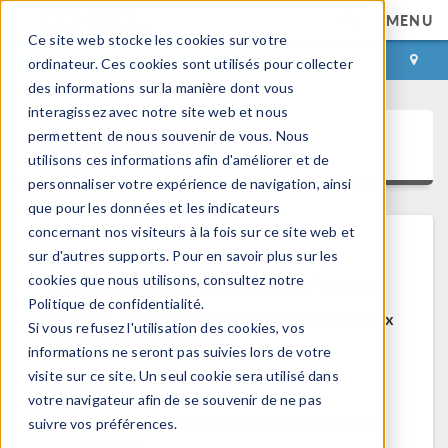
MENU
Ce site web stocke les cookies sur votre
CONNEXION
CONTACT
ordinateur. Ces cookies sont utilisés pour collecter
des informations sur la manière dont vous
interagissez avec notre site web et nous
permettent de nous souvenir de vous. Nous
COMSOL Access
utilisons ces informations afin d'améliorer et de
personnaliser votre expérience de navigation, ainsi
que pour les données et les indicateurs
concernant nos visiteurs à la fois sur ce site web et
sur d'autres supports. Pour en savoir plus sur les
Bienvenue sur COMSOL Access
cookies que nous utilisons, consultez notre
Politique de confidentialité.
COMSOL Access est un service disponible aux
Si vous refusez l'utilisation des cookies, vos
utilisateurs et contacts.
informations ne seront pas suivies lors de votre
visite sur ce site. Un seul cookie sera utilisé dans
Bénéfices:
votre navigateur afin de se souvenir de ne pas
Modifier les informations de contact et de
suivre vos préférences.
licences