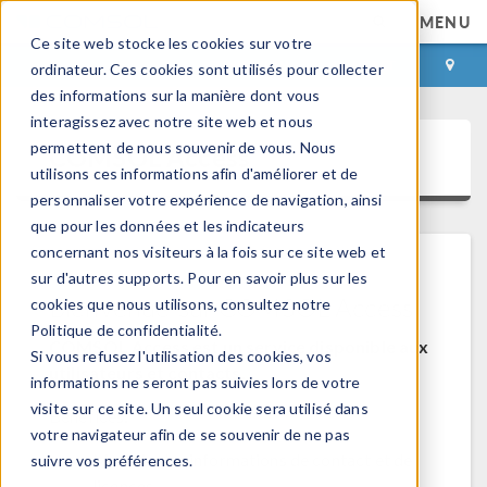
MENU
Ce site web stocke les cookies sur votre
CONNEXION
CONTACT
ordinateur. Ces cookies sont utilisés pour collecter
des informations sur la manière dont vous
interagissez avec notre site web et nous
permettent de nous souvenir de vous. Nous
COMSOL Access
utilisons ces informations afin d'améliorer et de
personnaliser votre expérience de navigation, ainsi
que pour les données et les indicateurs
concernant nos visiteurs à la fois sur ce site web et
sur d'autres supports. Pour en savoir plus sur les
Bienvenue sur COMSOL Access
cookies que nous utilisons, consultez notre
Politique de confidentialité.
COMSOL Access est un service disponible aux
Si vous refusez l'utilisation des cookies, vos
utilisateurs et contacts.
informations ne seront pas suivies lors de votre
visite sur ce site. Un seul cookie sera utilisé dans
Bénéfices:
votre navigateur afin de se souvenir de ne pas
Modifier les informations de contact et de
suivre vos préférences.
licences