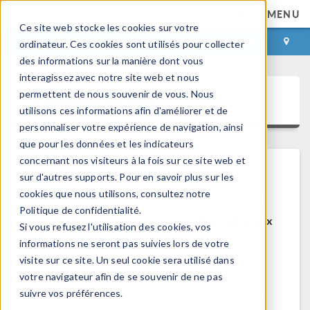
MENU
Ce site web stocke les cookies sur votre
CONNEXION
CONTACT
ordinateur. Ces cookies sont utilisés pour collecter
des informations sur la manière dont vous
interagissez avec notre site web et nous
permettent de nous souvenir de vous. Nous
COMSOL Access
utilisons ces informations afin d'améliorer et de
personnaliser votre expérience de navigation, ainsi
que pour les données et les indicateurs
concernant nos visiteurs à la fois sur ce site web et
sur d'autres supports. Pour en savoir plus sur les
Bienvenue sur COMSOL Access
cookies que nous utilisons, consultez notre
Politique de confidentialité.
COMSOL Access est un service disponible aux
Si vous refusez l'utilisation des cookies, vos
utilisateurs et contacts.
informations ne seront pas suivies lors de votre
visite sur ce site. Un seul cookie sera utilisé dans
Bénéfices:
votre navigateur afin de se souvenir de ne pas
Modifier les informations de contact et de
suivre vos préférences.
licences