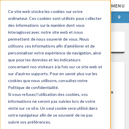
MENU
Ce site web stocke les cookies sur votre
CONNEXION
CONTACT
ordinateur. Ces cookies sont utilisés pour collecter
des informations sur la manière dont vous
interagissez avec notre site web et nous
permettent de nous souvenir de vous. Nous
COMSOL Access
utilisons ces informations afin d'améliorer et de
personnaliser votre expérience de navigation, ainsi
que pour les données et les indicateurs
concernant nos visiteurs à la fois sur ce site web et
sur d'autres supports. Pour en savoir plus sur les
Bienvenue sur COMSOL Access
cookies que nous utilisons, consultez notre
Politique de confidentialité.
COMSOL Access est un service disponible aux
Si vous refusez l'utilisation des cookies, vos
utilisateurs et contacts.
informations ne seront pas suivies lors de votre
visite sur ce site. Un seul cookie sera utilisé dans
Bénéfices:
votre navigateur afin de se souvenir de ne pas
Modifier les informations de contact et de
suivre vos préférences.
licences