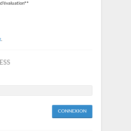
d'évaluation**
t
.
ESS