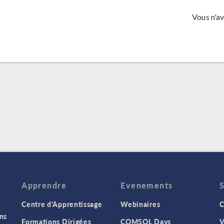
Vous n'a
Apprendre
Evenements
Centre d'Apprentissage
Webinaires
C
ns
Formations Dirigées
COMSOL Days
V