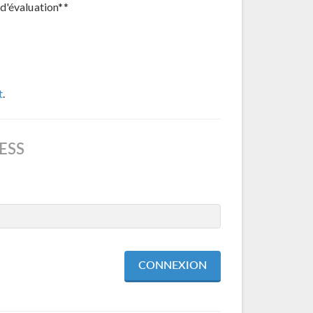
d'évaluation**
t
.
ESS