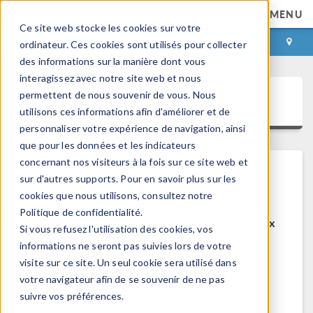
MENU
Ce site web stocke les cookies sur votre
CONNEXION
CONTACT
ordinateur. Ces cookies sont utilisés pour collecter
des informations sur la manière dont vous
interagissez avec notre site web et nous
permettent de nous souvenir de vous. Nous
COMSOL Access
utilisons ces informations afin d'améliorer et de
personnaliser votre expérience de navigation, ainsi
que pour les données et les indicateurs
concernant nos visiteurs à la fois sur ce site web et
sur d'autres supports. Pour en savoir plus sur les
Bienvenue sur COMSOL Access
cookies que nous utilisons, consultez notre
Politique de confidentialité.
COMSOL Access est un service disponible aux
Si vous refusez l'utilisation des cookies, vos
utilisateurs et contacts.
informations ne seront pas suivies lors de votre
visite sur ce site. Un seul cookie sera utilisé dans
Bénéfices:
votre navigateur afin de se souvenir de ne pas
Modifier les informations de contact et de
suivre vos préférences.
licences