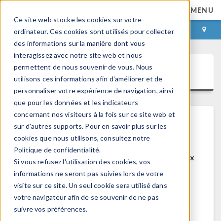
MENU
Ce site web stocke les cookies sur votre
CONNEXION
CONTACT
ordinateur. Ces cookies sont utilisés pour collecter
des informations sur la manière dont vous
interagissez avec notre site web et nous
permettent de nous souvenir de vous. Nous
COMSOL Access
utilisons ces informations afin d'améliorer et de
personnaliser votre expérience de navigation, ainsi
que pour les données et les indicateurs
concernant nos visiteurs à la fois sur ce site web et
sur d'autres supports. Pour en savoir plus sur les
Bienvenue sur COMSOL Access
cookies que nous utilisons, consultez notre
Politique de confidentialité.
COMSOL Access est un service disponible aux
Si vous refusez l'utilisation des cookies, vos
utilisateurs et contacts.
informations ne seront pas suivies lors de votre
visite sur ce site. Un seul cookie sera utilisé dans
Bénéfices:
votre navigateur afin de se souvenir de ne pas
Modifier les informations de contact et de
suivre vos préférences.
licences