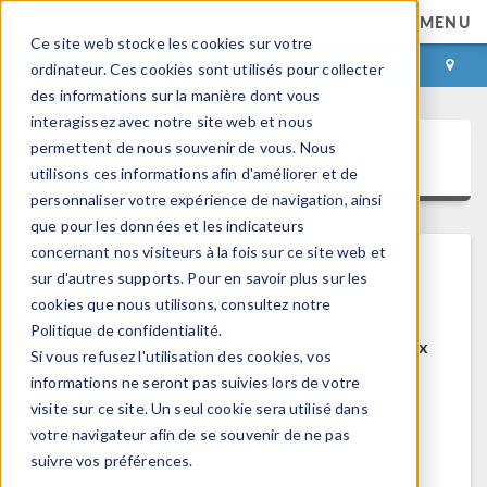
MENU
Ce site web stocke les cookies sur votre
CONNEXION
CONTACT
ordinateur. Ces cookies sont utilisés pour collecter
des informations sur la manière dont vous
interagissez avec notre site web et nous
permettent de nous souvenir de vous. Nous
COMSOL Access
utilisons ces informations afin d'améliorer et de
personnaliser votre expérience de navigation, ainsi
que pour les données et les indicateurs
concernant nos visiteurs à la fois sur ce site web et
sur d'autres supports. Pour en savoir plus sur les
Bienvenue sur COMSOL Access
cookies que nous utilisons, consultez notre
Politique de confidentialité.
COMSOL Access est un service disponible aux
Si vous refusez l'utilisation des cookies, vos
utilisateurs et contacts.
informations ne seront pas suivies lors de votre
visite sur ce site. Un seul cookie sera utilisé dans
Bénéfices:
votre navigateur afin de se souvenir de ne pas
Modifier les informations de contact et de
suivre vos préférences.
licences