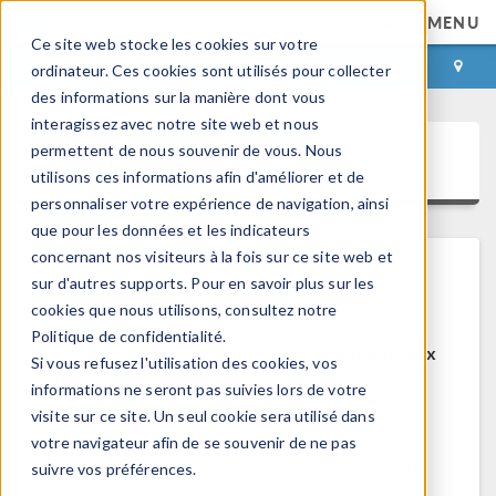
MENU
Ce site web stocke les cookies sur votre
CONNEXION
CONTACT
ordinateur. Ces cookies sont utilisés pour collecter
des informations sur la manière dont vous
interagissez avec notre site web et nous
permettent de nous souvenir de vous. Nous
COMSOL Access
utilisons ces informations afin d'améliorer et de
personnaliser votre expérience de navigation, ainsi
que pour les données et les indicateurs
concernant nos visiteurs à la fois sur ce site web et
sur d'autres supports. Pour en savoir plus sur les
Bienvenue sur COMSOL Access
cookies que nous utilisons, consultez notre
Politique de confidentialité.
COMSOL Access est un service disponible aux
Si vous refusez l'utilisation des cookies, vos
utilisateurs et contacts.
informations ne seront pas suivies lors de votre
visite sur ce site. Un seul cookie sera utilisé dans
Bénéfices:
votre navigateur afin de se souvenir de ne pas
Modifier les informations de contact et de
suivre vos préférences.
licences