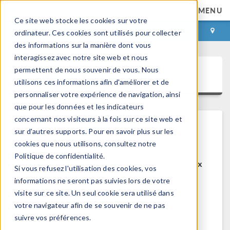
MENU
Ce site web stocke les cookies sur votre
CONNEXION
CONTACT
ordinateur. Ces cookies sont utilisés pour collecter
des informations sur la manière dont vous
interagissez avec notre site web et nous
permettent de nous souvenir de vous. Nous
COMSOL Access
utilisons ces informations afin d'améliorer et de
personnaliser votre expérience de navigation, ainsi
que pour les données et les indicateurs
concernant nos visiteurs à la fois sur ce site web et
sur d'autres supports. Pour en savoir plus sur les
Bienvenue sur COMSOL Access
cookies que nous utilisons, consultez notre
Politique de confidentialité.
COMSOL Access est un service disponible aux
Si vous refusez l'utilisation des cookies, vos
utilisateurs et contacts.
informations ne seront pas suivies lors de votre
visite sur ce site. Un seul cookie sera utilisé dans
Bénéfices:
votre navigateur afin de se souvenir de ne pas
Modifier les informations de contact et de
suivre vos préférences.
licences