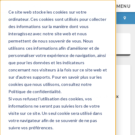
MENU
Ce site web stocke les cookies sur votre
CONNEXION
CONTACT
ordinateur. Ces cookies sont utilisés pour collecter
des informations sur la manière dont vous
interagissez avec notre site web et nous
permettent de nous souvenir de vous. Nous
COMSOL Access
utilisons ces informations afin d'améliorer et de
personnaliser votre expérience de navigation, ainsi
que pour les données et les indicateurs
concernant nos visiteurs à la fois sur ce site web et
sur d'autres supports. Pour en savoir plus sur les
Bienvenue sur COMSOL Access
cookies que nous utilisons, consultez notre
Politique de confidentialité.
COMSOL Access est un service disponible aux
Si vous refusez l'utilisation des cookies, vos
utilisateurs et contacts.
informations ne seront pas suivies lors de votre
visite sur ce site. Un seul cookie sera utilisé dans
Bénéfices:
votre navigateur afin de se souvenir de ne pas
Modifier les informations de contact et de
suivre vos préférences.
licences