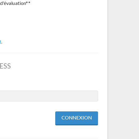
d'évaluation**
t
.
ESS