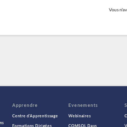
Vous n'a
Apprendre
Evenements
Centre d'Apprentissage
Webinaires
C
ns
Formations Dirigées
COMSOL Days
V