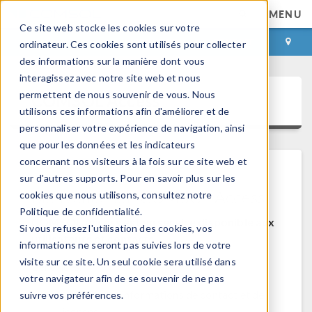
MENU
Ce site web stocke les cookies sur votre
CONNEXION
CONTACT
ordinateur. Ces cookies sont utilisés pour collecter
des informations sur la manière dont vous
interagissez avec notre site web et nous
permettent de nous souvenir de vous. Nous
COMSOL Access
utilisons ces informations afin d'améliorer et de
personnaliser votre expérience de navigation, ainsi
que pour les données et les indicateurs
concernant nos visiteurs à la fois sur ce site web et
sur d'autres supports. Pour en savoir plus sur les
Bienvenue sur COMSOL Access
cookies que nous utilisons, consultez notre
Politique de confidentialité.
COMSOL Access est un service disponible aux
Si vous refusez l'utilisation des cookies, vos
utilisateurs et contacts.
informations ne seront pas suivies lors de votre
visite sur ce site. Un seul cookie sera utilisé dans
Bénéfices:
votre navigateur afin de se souvenir de ne pas
Modifier les informations de contact et de
suivre vos préférences.
licences