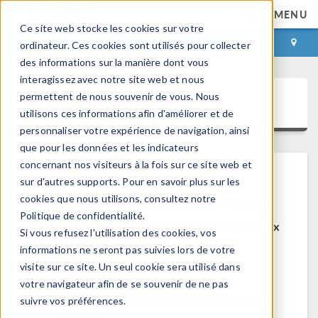
MENU
Ce site web stocke les cookies sur votre
CONNEXION
CONTACT
ordinateur. Ces cookies sont utilisés pour collecter
des informations sur la manière dont vous
interagissez avec notre site web et nous
permettent de nous souvenir de vous. Nous
COMSOL Access
utilisons ces informations afin d'améliorer et de
personnaliser votre expérience de navigation, ainsi
que pour les données et les indicateurs
concernant nos visiteurs à la fois sur ce site web et
sur d'autres supports. Pour en savoir plus sur les
Bienvenue sur COMSOL Access
cookies que nous utilisons, consultez notre
Politique de confidentialité.
COMSOL Access est un service disponible aux
Si vous refusez l'utilisation des cookies, vos
utilisateurs et contacts.
informations ne seront pas suivies lors de votre
visite sur ce site. Un seul cookie sera utilisé dans
Bénéfices:
votre navigateur afin de se souvenir de ne pas
Modifier les informations de contact et de
suivre vos préférences.
licences